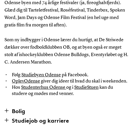
Odense byen med 74 årlige festivaler (ja, fireoghalvfjerds).
Glæd dig til Tarteletfestival, Roséfestival, Tinderbox, Spoken
Word, Jam Days og Odense Film Festival (en hel uge med
gratis film fra morgen til aften).
Som ny indbygger i Odense lærer du hurtigt, at De Striwede
dækker over fodboldklubben OB, og at byen også er meget
stolt af ishockeyklubben Odense Bulldogs, Eventyrløbet og H.
C. Andersen Marathon.
Følg
Studiebyen Odense
på Facebook.
OplevOdense
giver dig ideer til hvad du skal i weekenden.
Hos
Studenterhus Odense
og i
StudieStuen
kan du
studere og mødes med venner.
Bolig
Studiejob og karriere