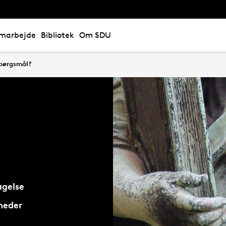
marbejde
Bibliotek
Om SDU
pørgsmål?
gelse
heder