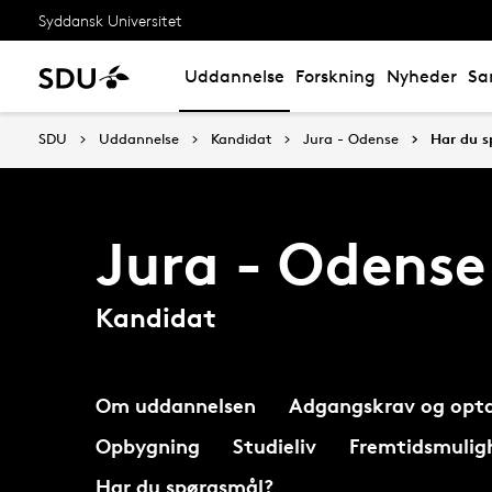
Syddansk Universitet
Uddannelse
Forskning
Nyheder
Sa
SDU
Uddannelse
Kandidat
Jura - Odense
Har du s
Jura - Odense
Kandidat
Om uddannelsen
Adgangskrav og opta
Opbygning
Studieliv
Fremtidsmulig
Har du spørgsmål?