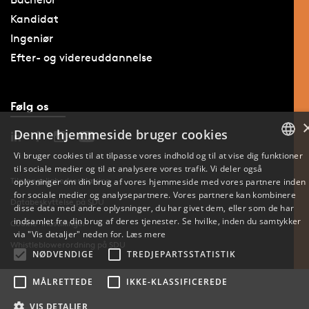
Kandidat
Ingeniør
Efter- og videreuddannelse
Følg os
Denne hjemmeside bruger cookies
Vi bruger cookies til at tilpasse vores indhold og til at vise dig funktioner
til sociale medier og til at analysere vores trafik. Vi deler også
DANISH
Tilgængelighedserklæring
oplysninger om din brug af vores hjemmeside med vores partnere inden
for sociale medier og analysepartnere. Vores partnere kan kombinere
ENGLISH
Databeskyttelse på SDU
disse data med andre oplysninger, du har givet dem, eller som de har
indsamlet fra din brug af deres tjenester. Se hvilke, inden du samtykker
Cookie-indstillinger
DANISH
via "Vis detaljer" neden for.
Læs mere
Whistleblowerordning på SDU
NØDVENDIGE
TREDJEPARTSSTATISTIK
MÅLRETTEDE
IKKE-KLASSIFICEREDE
VIS DETALJER