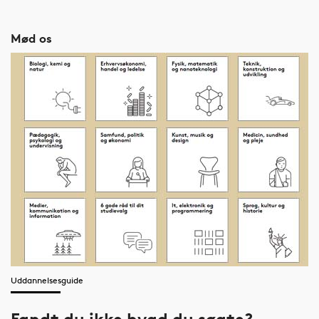
Mød os
Uddannelsesguide