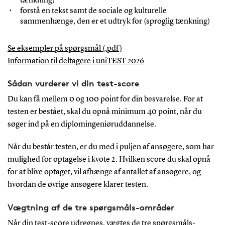
tænkning)
forstå en tekst samt de sociale og kulturelle
sammenhænge, den er et udtryk for (sproglig tænkning)
Se eksempler på spørgsmål (.pdf)
Information til deltagere i uniTEST 2026
Sådan vurderer vi din test-score
Du kan få mellem 0 og 100 point for din besvarelse. For at
testen er bestået, skal du opnå minimum 40 point, når du
søger ind på en diplomingeniøruddannelse.
Når du består testen, er du med i puljen af ansøgere, som har
mulighed for optagelse i kvote 2. Hvilken score du skal opnå
for at blive optaget, vil afhænge af antallet af ansøgere, og
hvordan de øvrige ansøgere klarer testen.
Vægtning af de tre spørgsmåls-områder
Når din test-score udregnes, vægtes de tre spørgsmåls-