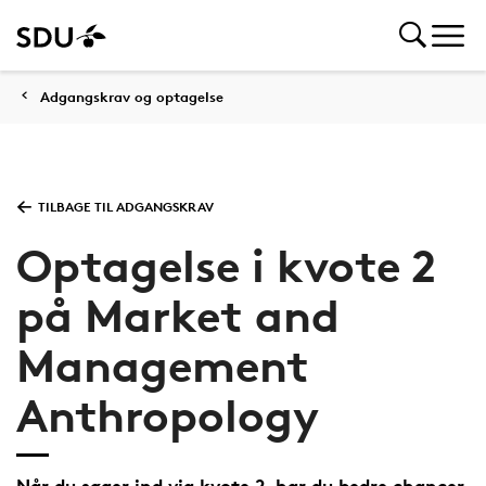
Adgangskrav og optagelse
TILBAGE TIL ADGANGSKRAV
Optagelse i kvote 2
på Market and
Management
Anthropology
Når du søger ind via kvote 2, har du bedre chancer