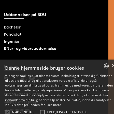
Uddannelser på SDU
Bachelor
Kandidat
Ingeniør
Efter- og videreuddannelse
Følg os
Denne hjemmeside bruger cookies
Vi bruger cookies til at tilpasse vores indhold og til at vise dig funktioner
til sociale medier og til at analysere vores trafik. Vi deler også
DANISH
oplysninger om din brug af vores hjemmeside med vores partnere inden
for sociale medier og analysepartnere. Vores partnere kan kombinere
ENGLISH
Tilgængelighedserklæring
disse data med andre oplysninger, du har givet dem, eller som de har
indsamlet fra din brug af deres tjenester. Se hvilke, inden du samtykker
Databeskyttelse på SDU
DANISH
via "Vis detaljer" neden for.
Læs mere
Cookie-indstillinger
NØDVENDIGE
TREDJEPARTSSTATISTIK