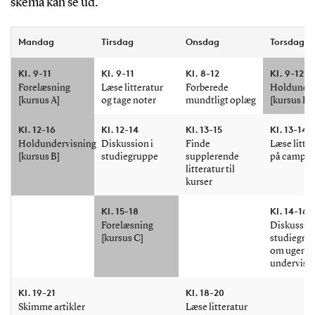
skema kan se ud.
Mandag
Tirsdag
Onsdag
Torsdag
Kl. 9-11
Kl. 9-11
Kl. 8-12
Kl. 9-12
Forelæsning
Læse litteratur
Forberede
Holdunder
[kursus A]
og tage noter
mundtligt oplæg
[kursus D]
Kl. 12-16
Kl. 12-14
Kl. 13-15
Kl. 13-14
Holdundervisning
Diskussion i
Finde
Læse litte
[kursus B]
studiegruppe
supplerende
på campu
litteratur til
kurser
Kl. 15-18
Kl. 14-16
Forelæsning
Diskussion
[kursus C]
studiegru
om ugens
undervisn
Kl. 19-21
Kl. 18-20
Skimme artikler
Læse litteratur