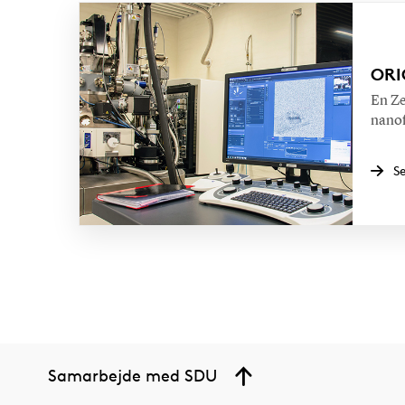
ORI
En Ze
nanof
S
Samarbejde med SDU