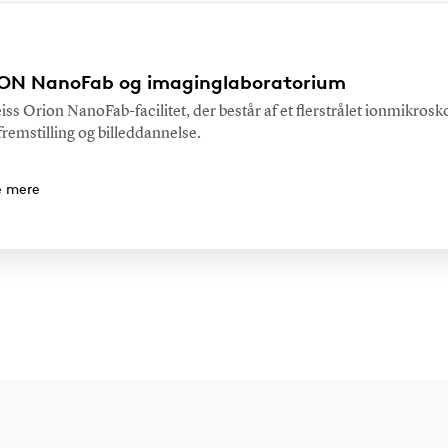
ON NanoFab og imaginglaboratorium
iss Orion NanoFab-facilitet, der består af et flerstrålet ionmikrosk
remstilling og billeddannelse.
e mere