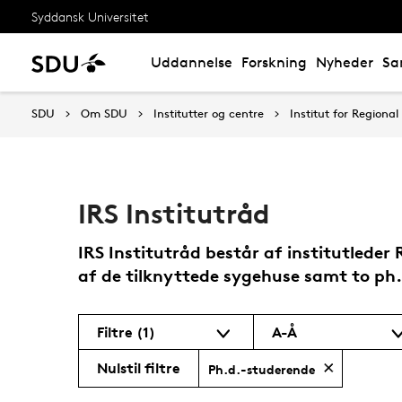
Syddansk Universitet
Uddannelse
Forskning
Nyheder
Sa
SDU
Om SDU
Institutter og centre
Institut for Regiona
IRS Institutråd
IRS Institutråd består af institutlede
af de tilknyttede sygehuse samt to ph
Filtre
(1)
A-Å
Nulstil filtre
Ph.d.-studerende