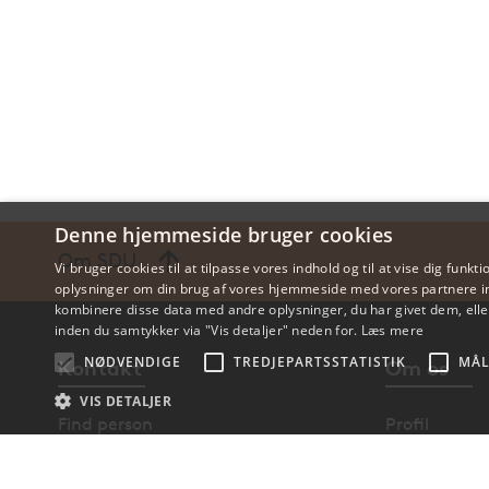
Denne hjemmeside bruger cookies
Om SDU
Vi bruger cookies til at tilpasse vores indhold og til at vise dig funkti
oplysninger om din brug af vores hjemmeside med vores partnere in
kombinere disse data med andre oplysninger, du har givet dem, eller
inden du samtykker via "Vis detaljer" neden for.
Læs mere
NØDVENDIGE
TREDJEPARTSSTATISTIK
MÅL
Kontakt
Om os
VIS DETALJER
Find person
Profil
Find vej
Institutter 
Nødv
Kontakt SDU
Ledige stilli