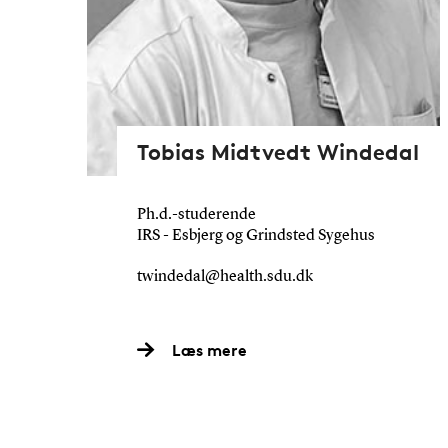
Tobias Midtvedt Windedal
Ph.d.-studerende
IRS - Esbjerg og Grindsted Sygehus
twindedal@health.sdu.dk
Læs mere