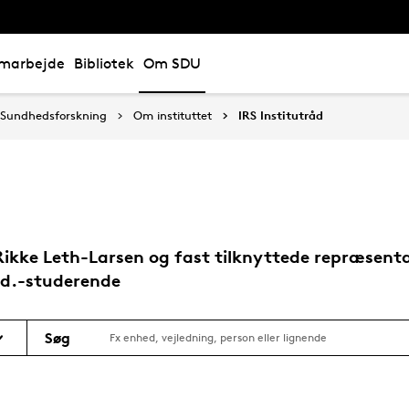
marbejde
Bibliotek
Om SDU
l Sundhedsforskning
Om instituttet
IRS Institutråd
r Rikke Leth-Larsen og fast tilknyttede repræsen
.d.-studerende
Søg