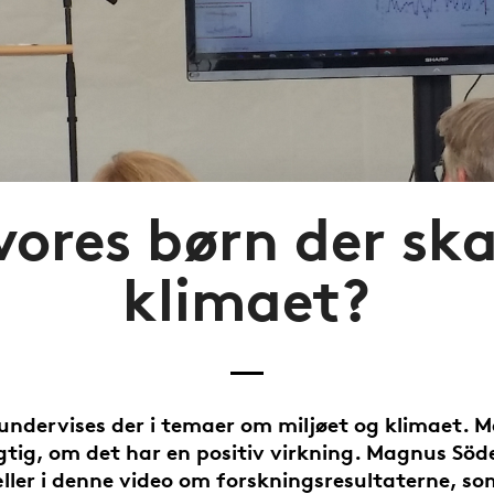
vores børn der sk
klimaet?
 undervises der i temaer om miljøet og klimaet. 
igtig, om det har en positiv virkning. Magnus Söd
ller i denne video om forskningsresultaterne, so