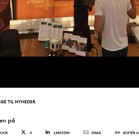
AGE TIL NYHEDER
den på
BOOK
X
LINKEDIN
EMAIL
KOPIÉR L