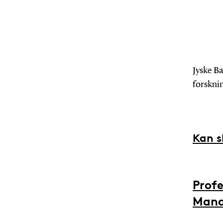
Jyske B
forsknin
Kan s
Prof
Mana