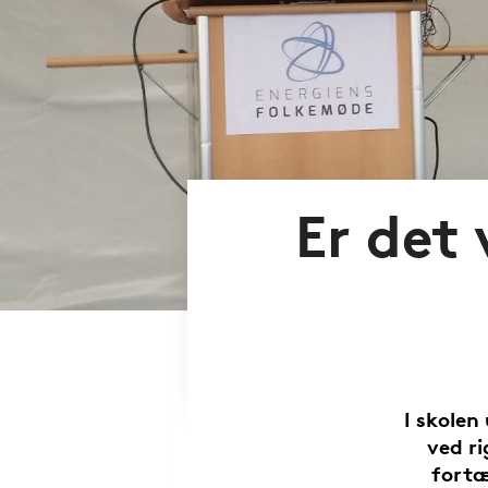
Er det 
I skolen
ved r
fortæ