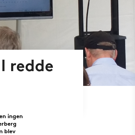
al redde
Men ingen
erberg
m blev