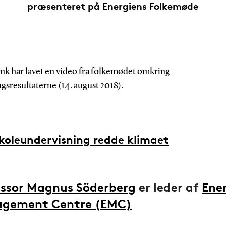
præsenteret på Energiens Folkemøde
ank har lavet en video fra folkemødet omkring
gsresultaterne (14. august 2018).
koleundervisning redde klimaet
essor Magnus Söderberg
er leder af
Ene
gement Centre (EMC)