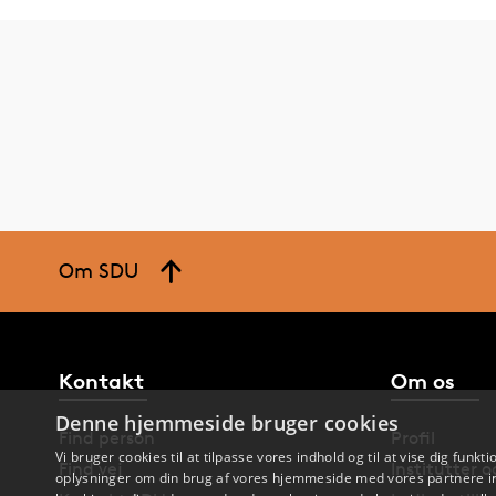
Om SDU
Kontakt
Om os
Denne hjemmeside bruger cookies
Find person
Profil
Vi bruger cookies til at tilpasse vores indhold og til at vise dig funkti
Find vej
Institutter 
oplysninger om din brug af vores hjemmeside med vores partnere in