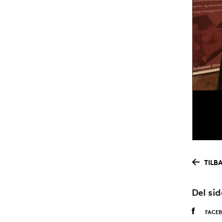
TILB
Del si
FACE