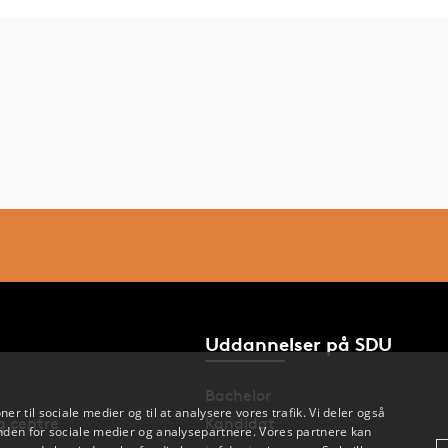
Uddannelser på SDU
Bachelor
oner til sociale medier og til at analysere vores trafik. Vi deler også
og centre
Kandidat
den for sociale medier og analysepartnere. Vores partnere kan