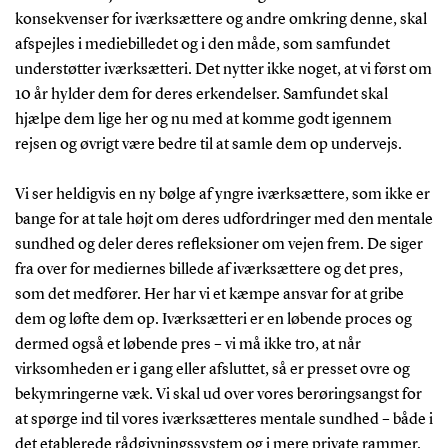
konsekvenser for iværksættere og andre omkring denne, skal
afspejles i mediebilledet og i den måde, som samfundet
understøtter iværksætteri. Det nytter ikke noget, at vi først om
10 år hylder dem for deres erkendelser. Samfundet skal
hjælpe dem lige her og nu med at komme godt igennem
rejsen og øvrigt være bedre til at samle dem op undervejs.
Vi ser heldigvis en ny bølge af yngre iværksættere, som ikke er
bange for at tale højt om deres udfordringer med den mentale
sundhed og deler deres refleksioner om vejen frem. De siger
fra over for mediernes billede af iværksættere og det pres,
som det medfører. Her har vi et kæmpe ansvar for at gribe
dem og løfte dem op. Iværksætteri er en løbende proces og
dermed også et løbende pres – vi må ikke tro, at når
virksomheden er i gang eller afsluttet, så er presset ovre og
bekymringerne væk. Vi skal ud over vores berøringsangst for
at spørge ind til vores iværksætteres mentale sundhed – både i
det etablerede rådgivningssystem og i mere private rammer.