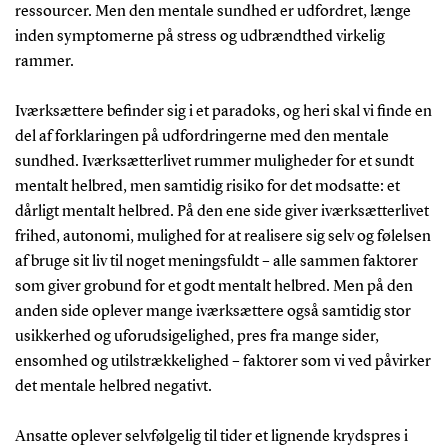
ressourcer. Men den mentale sundhed er udfordret, længe
inden symptomerne på stress og udbrændthed virkelig
rammer.
Iværksættere befinder sig i et paradoks, og heri skal vi finde en
del af forklaringen på udfordringerne med den mentale
sundhed. Iværksætterlivet rummer muligheder for et sundt
mentalt helbred, men samtidig risiko for det modsatte: et
dårligt mentalt helbred. På den ene side giver iværksætterlivet
frihed, autonomi, mulighed for at realisere sig selv og følelsen
af bruge sit liv til noget meningsfuldt – alle sammen faktorer
som giver grobund for et godt mentalt helbred. Men på den
anden side oplever mange iværksættere også samtidig stor
usikkerhed og uforudsigelighed, pres fra mange sider,
ensomhed og utilstrækkelighed – faktorer som vi ved påvirker
det mentale helbred negativt.
Ansatte oplever selvfølgelig til tider et lignende krydspres i