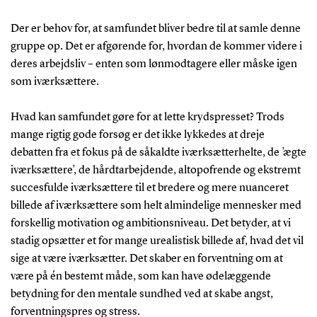
Der er behov for, at samfundet bliver bedre til at samle denne
gruppe op. Det er afgørende for, hvordan de kommer videre i
deres arbejdsliv – enten som lønmodtagere eller måske igen
som iværksættere.
Hvad kan samfundet gøre for at lette krydspresset? Trods
mange rigtig gode forsøg er det ikke lykkedes at dreje
debatten fra et fokus på de såkaldte iværksætterhelte, de ’ægte
iværksættere’, de hårdtarbejdende, altopofrende og ekstremt
succesfulde iværksættere til et bredere og mere nuanceret
billede af iværksættere som helt almindelige mennesker med
forskellig motivation og ambitionsniveau. Det betyder, at vi
stadig opsætter et for mange urealistisk billede af, hvad det vil
sige at være iværksætter. Det skaber en forventning om at
være på én bestemt måde, som kan have ødelæggende
betydning for den mentale sundhed ved at skabe angst,
forventningspres og stress.