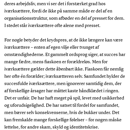
deres arbejdsliv, men vi ser det i forstærket grad hos
iværksættere, fordi de ikke på samme måde er del af en
organisationsstruktur, som afbøder en del af presset for dem.
I stedet står iværksættere ofte alene med presset.
For nogle betyder det krydspres, at de ikke længere kan være
iværksættere – enten af egen vilje eller tvunget af
omstændighederne. Et gammelt ordsprog siger, at succes har
mange fædre, mens fiaskoen er forældreløs. Men for
iværksættere gælder dette åbenbart ikke. Fiaskoen får nemlig
her ofte én forælder; iværksætteren selv. Samfundet hylder de
succesfulde iværksættere, men ignorerer samtidig dem, der
af forskellige årsager har måttet kaste håndklædet i ringen.
Det er unfair. De har haft meget på spil, levet med usikkerhed
og uforudsigelighed. De har satset til fordel for samfundet,
men bærer selv konsekvenserne, hvis de bukker under. Det
kan fremkalde mange forskellige følelser – for nogen måske
lettelse, for andre skam, skyld og identitetskrise.