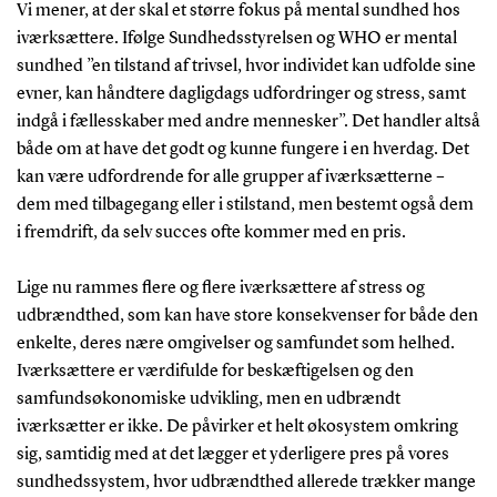
Vi mener, at der skal et større fokus på mental sundhed hos
iværksættere. Ifølge Sundhedsstyrelsen og WHO er mental
sundhed ”en tilstand af trivsel, hvor individet kan udfolde sine
evner, kan håndtere dagligdags udfordringer og stress, samt
indgå i fællesskaber med andre mennesker”. Det handler altså
både om at have det godt og kunne fungere i en hverdag. Det
kan være udfordrende for alle grupper af iværksætterne –
dem med tilbagegang eller i stilstand, men bestemt også dem
i fremdrift, da selv succes ofte kommer med en pris.
Lige nu rammes flere og flere iværksættere af stress og
udbrændthed, som kan have store konsekvenser for både den
enkelte, deres nære omgivelser og samfundet som helhed.
Iværksættere er værdifulde for beskæftigelsen og den
samfundsøkonomiske udvikling, men en udbrændt
iværksætter er ikke. De påvirker et helt økosystem omkring
sig, samtidig med at det lægger et yderligere pres på vores
sundhedssystem, hvor udbrændthed allerede trækker mange