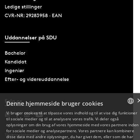
Ledige stillinger
CVR-NR: 29283958 · EAN
Uddannelser på SDU
Bachelor
Kandidat
Ingeniør
Efter- og videreuddannelse
Følg os
Denne hjemmeside bruger cookies
Vi bruger cookies til at tilpasse vores indhold og til at vise dig funktioner
til sociale medier og til at analysere vores trafik. Vi deler også
DANISH
oplysninger om din brug af vores hjemmeside med vores partnere inden
for sociale medier og analysepartnere. Vores partnere kan kombinere
ENGLISH
Tilgængelighedserklæring
disse data med andre oplysninger, du har givet dem, eller som de har