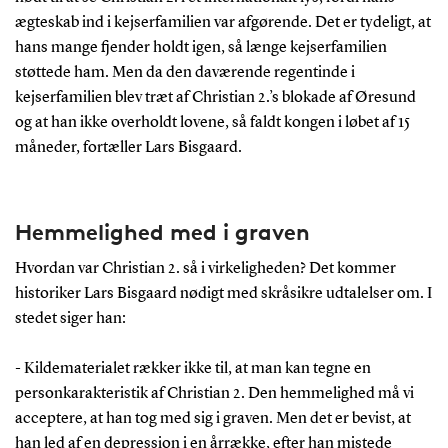
ægteskab ind i kejserfamilien var afgørende. Det er tydeligt, at
hans mange fjender holdt igen, så længe kejserfamilien
støttede ham. Men da den daværende regentinde i
kejserfamilien blev træt af Christian 2.’s blokade af Øresund
og at han ikke overholdt lovene, så faldt kongen i løbet af 15
måneder, fortæller Lars Bisgaard.
Hemmelighed med i graven
Hvordan var Christian 2. så i virkeligheden? Det kommer
historiker Lars Bisgaard nødigt med skråsikre udtalelser om. I
stedet siger han:
- Kildematerialet rækker ikke til, at man kan tegne en
personkarakteristik af Christian 2. Den hemmelighed må vi
acceptere, at han tog med sig i graven. Men det er bevist, at
han led af en depression i en årrække, efter han mistede