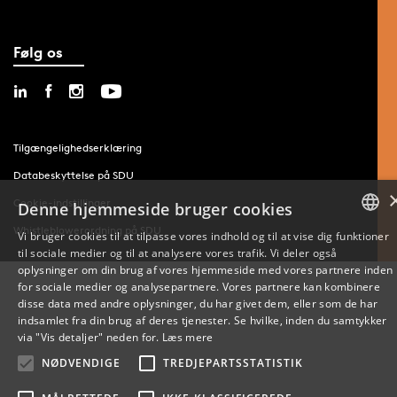
Følg os
Tilgængelighedserklæring
Databeskyttelse på SDU
Cookie-indstillinger
Denne hjemmeside bruger cookies
Whistleblowerordning på SDU
Vi bruger cookies til at tilpasse vores indhold og til at vise dig funktioner
til sociale medier og til at analysere vores trafik. Vi deler også
DANISH
oplysninger om din brug af vores hjemmeside med vores partnere inden
for sociale medier og analysepartnere. Vores partnere kan kombinere
ENGLISH
disse data med andre oplysninger, du har givet dem, eller som de har
indsamlet fra din brug af deres tjenester. Se hvilke, inden du samtykker
DANISH
via "Vis detaljer" neden for.
Læs mere
NØDVENDIGE
TREDJEPARTSSTATISTIK