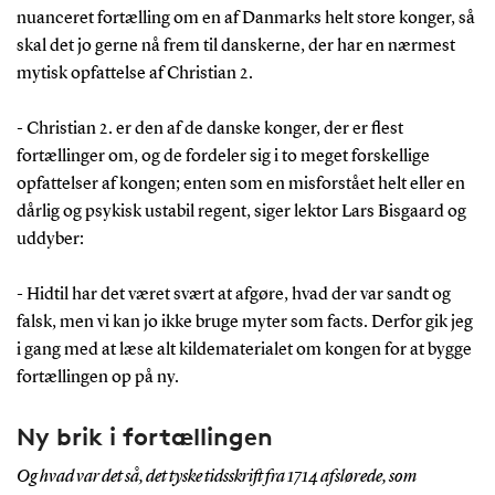
nuanceret fortælling om en af Danmarks helt store konger, så
skal det jo gerne nå frem til danskerne, der har en nærmest
mytisk opfattelse af Christian 2.
- Christian 2. er den af de danske konger, der er flest
fortællinger om, og de fordeler sig i to meget forskellige
opfattelser af kongen; enten som en misforstået helt eller en
dårlig og psykisk ustabil regent, siger lektor Lars Bisgaard og
uddyber:
- Hidtil har det været svært at afgøre, hvad der var sandt og
falsk, men vi kan jo ikke bruge myter som facts. Derfor gik jeg
i gang med at læse alt kildematerialet om kongen for at bygge
fortællingen op på ny.
Ny brik i fortællingen
Og hvad var det så, det tyske tidsskrift fra 1714 afslørede, som