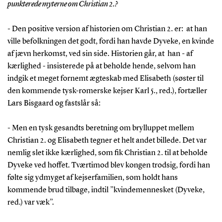
punkterede myterne om Christian 2.?
- Den positive version af historien om Christian 2. er: at han
ville befolkningen det godt, fordi han havde Dyveke, en kvinde
af jævn herkomst, ved sin side. Historien går, at han - af
kærlighed - insisterede på at beholde hende, selvom han
indgik et meget fornemt ægteskab med Elisabeth (søster til
den kommende tysk-romerske kejser Karl 5., red.), fortæller
Lars Bisgaard og fastslår så:
- Men en tysk gesandts beretning om brylluppet mellem
Christian 2. og Elisabeth tegner et helt andet billede. Det var
nemlig slet ikke kærlighed, som fik Christian 2. til at beholde
Dyveke ved hoffet. Tværtimod blev kongen trodsig, fordi han
følte sig ydmyget af kejserfamilien, som holdt hans
kommende brud tilbage, indtil ”kvindemennesket (Dyveke,
red.) var væk”.