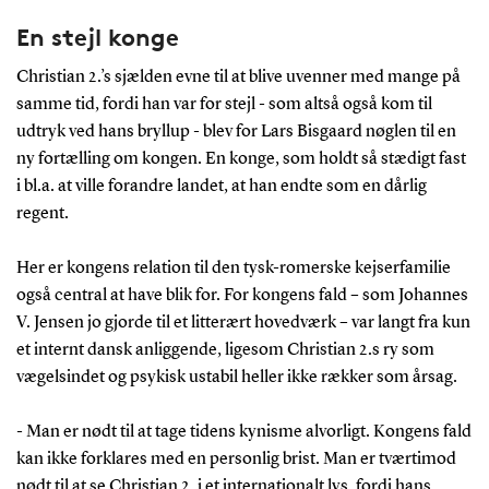
En stejl konge
Christian 2.’s sjælden evne til at blive uvenner med mange på
samme tid, fordi han var for stejl - som altså også kom til
udtryk ved hans bryllup - blev for Lars Bisgaard nøglen til en
ny fortælling om kongen. En konge, som holdt så stædigt fast
i bl.a. at ville forandre landet, at han endte som en dårlig
regent.
Her er kongens relation til den tysk-romerske kejserfamilie
også central at have blik for. For kongens fald – som Johannes
V. Jensen jo gjorde til et litterært hovedværk – var langt fra kun
et internt dansk anliggende, ligesom Christian 2.s ry som
vægelsindet og psykisk ustabil heller ikke rækker som årsag.
- Man er nødt til at tage tidens kynisme alvorligt. Kongens fald
kan ikke forklares med en personlig brist. Man er tværtimod
nødt til at se Christian 2. i et internationalt lys, fordi hans