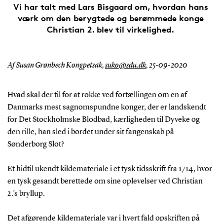
Vi har talt med Lars Bisgaard om, hvordan hans
værk om den berygtede og berømmede konge
Christian 2. blev til virkelighed.
Af Susan Grønbech Kongpetsak,
suko@sdu.dk
,
25-09-2020
Hvad skal der til for at rokke ved fortællingen om en af
Danmarks mest sagnomspundne konger, der er landskendt
for Det Stockholmske Blodbad, kærligheden til Dyveke og
den rille, han sled i bordet under sit fangenskab på
Sønderborg Slot?
Et hidtil ukendt kildemateriale i et tysk tidsskrift fra 1714, hvor
en tysk gesandt berettede om sine oplevelser ved Christian
2.’s bryllup.
Det afgørende kildemateriale var i hvert fald opskriften på