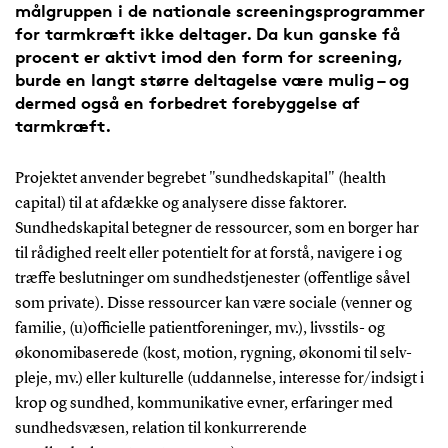
målgruppen i de nationale screeningsprogrammer
for tarmkræft ikke deltager. Da kun ganske få
procent er aktivt imod den form for screening,
burde en langt større deltagelse være mulig – og
dermed også en forbedret forebyggelse af
tarmkræft.
Projektet anvender begrebet "sundhedskapital" (health
capital) til at afdække og analysere disse faktorer.
Sundhedskapital betegner de ressourcer, som en borger har
til rådighed reelt eller potentielt for at forstå, navigere i og
træffe beslutninger om sundhedstjenester (offentlige såvel
som private). Disse ressourcer kan være sociale (venner og
familie, (u)officielle patientforeninger, mv.), livsstils- og
økonomibaserede (kost, motion, rygning, økonomi til selv-
pleje, mv.) eller kulturelle (uddannelse, interesse for/indsigt i
krop og sundhed, kommunikative evner, erfaringer med
sundhedsvæsen, relation til konkurrerende