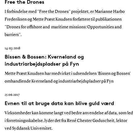
Free the Drones
I forbindelse med "Free the Drones" projektet, er Marianne Harbo
Frederiksen og Mette Præst Knudsen forfattere til publikationen
"Drones for offshore and maritime missions: Opportunities and
barriers".
14.03.2018
Bissen & Bossen: Kverneland og
industriarbejdspladser på Fyn
Mette Præst Knudsen har medvirket i udsendelsen 'Bissen og Bossen'
omhandlende Kverneland og industriarbejdspladser på Fyn
25.06.2017
Evnen til at bruge data kan blive guld værd
Virksomheder kan komme langt ved bedre anvendelse af data, som led
i forretningsskabelse. lyder det fra René Chester Goduscheit, lektor
ved Syddansk Universitet.