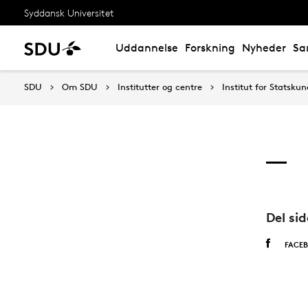
Syddansk Universitet
Uddannelse
Forskning
Nyheder
Sa
SDU
Om SDU
Institutter og centre
Institut for Statsku
Del si
FACE