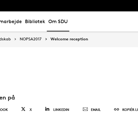
marbejde
Bibliotek
Om SDU
ndskab
NOPSA2017
Welcome reception
den på
BOOK
X
LINKEDIN
EMAIL
KOPIÉR L