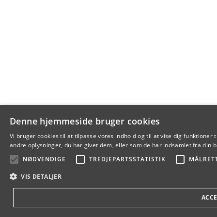
Denne hjemmeside bruger cookies
Vi bruger cookies til at tilpasse vores indhold og til at vise dig funkti
andre oplysninger, du har givet dem, eller som de har indsamlet fra din br
NØDVENDIGE
TREDJEPARTSSTATISTIK
MÅLRET
VIS DETALJER
ACCE