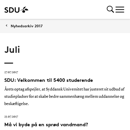
Nyhedsarkiv 2017
Juli
27.07.2017
SDU: Velkommen til 5400 studerende
Årets optag afspejler, at Syddansk Universitet har justeret sit udbud af
studiepladser for at skabe bedre sammenhæng mellem uddannelse og
beskæftigelse.
25.07.2017
Må vi byde på en sprød vandmand?