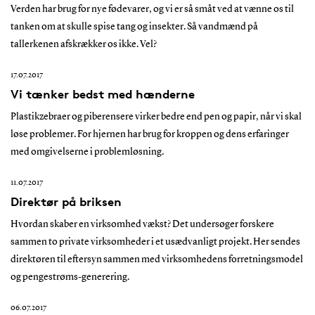
Verden har brug for nye fødevarer, og vi er så småt ved at vænne os til
tanken om at skulle spise tang og insekter. Så vandmænd på
tallerkenen afskrækker os ikke. Vel?
17.07.2017
Vi tænker bedst med hænderne
Plastikzebraer og piberensere virker bedre end pen og papir, når vi skal
løse problemer. For hjernen har brug for kroppen og dens erfaringer
med omgivelserne i problemløsning.
11.07.2017
Direktør på briksen
Hvordan skaber en virksomhed vækst? Det undersøger forskere
sammen to private virksomheder i et usædvanligt projekt. Her sendes
direktøren til eftersyn sammen med virksomhedens forretningsmodel
og pengestrøms-generering.
06.07.2017