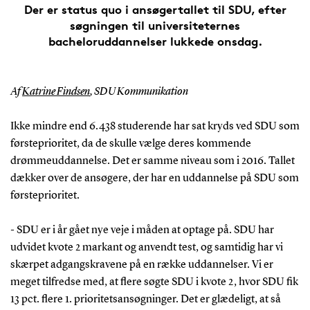
Der er status quo i ansøgertallet til SDU, efter
søgningen til universiteternes
bacheloruddannelser lukkede onsdag.
Af
Katrine Findsen
, SDU Kommunikation
Ikke mindre end 6.438 studerende har sat kryds ved SDU som
førsteprioritet, da de skulle vælge deres kommende
drømmeuddannelse. Det er samme niveau som i 2016. Tallet
dækker over de ansøgere, der har en uddannelse på SDU som
førsteprioritet.
- SDU er i år gået nye veje i måden at optage på. SDU har
udvidet kvote 2 markant og anvendt test, og samtidig har vi
skærpet adgangskravene på en række uddannelser. Vi er
meget tilfredse med, at flere søgte SDU i kvote 2, hvor SDU fik
13 pct. flere 1. prioritetsansøgninger. Det er glædeligt, at så