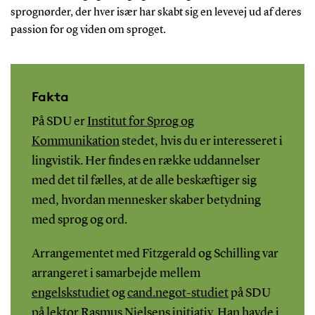
sprognørder, der hver især har skabt sig en levevej ud af deres
passion for og viden om sproget.
Fakta
På SDU er
Institut for Sprog og
Kommunikation
stedet, hvis du er interesseret i
lingvistik. Her findes en række uddannelser
med det til fælles, at de alle beskæftiger sig
med, hvordan mennesker skaber betydning
med sprog og ord.
Arrangementet med Fitzgerald og Schilling var
arrangeret i samarbejde mellem
engelskstudiet
og
cand.negot-studiet
på SDU
på lektor Rasmus Nielsens initiativ. Han havde i