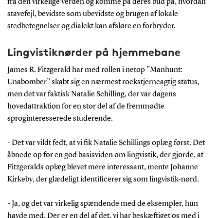
fra den virkelige verden og komme på deres bud på, hvordan
stavefejl, bevidste som ubevidste og brugen af lokale
stedbetegnelser og dialekt kan afsløre en forbryder.
Lingvistiknørder på hjemmebane
James R. Fitzgerald har med rollen i netop ”Manhunt:
Unabomber” skabt sig en nærmest rockstjerneagtig status,
men det var faktisk Natalie Schilling, der var dagens
hovedattraktion for en stor del af de fremmødte
sproginteresserede studerende.
- Det var vildt fedt, at vi fik Natalie Schillings oplæg først. Det
åbnede op for en god basisviden om lingvistik, der gjorde, at
Fitzgeralds oplæg blevet mere interessant, mente Johanne
Kirkeby, der glædeligt identificerer sig som lingvistik-nørd.
- Ja, og det var virkelig spændende med de eksempler, hun
havde med. Der er en del af det, vi har beskæftiget os med i