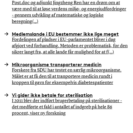
Post.doc og adjunkt Jingzheng Ren har en drøm om at
være med til at løse verdens miljø- og energiudfordringer
- gennem udvikling af matematiske og logiske
beregning(...)
Medlemslande i EU bestemmer ikke lige meget
Fordelingen af pladser i EU-parlamentet bliver i dag
afgjort ved forhandling. Metoden er problematisk, for den
sikrer langt fra, at alle lande får mulighed for at f(...)
Mikroorganisme transporterer medicin
Forskere fra SDU har testet en særlig mikroorganisme.
Målet er at få den til at tranportere medicin rundt i
kroppen til gavn for eksempelvis diabetespatienter
Vi gider ikke betale for sterilisation
I 2011 blev der indført brugerbetaling på sterilisationer -
det medførte et fald i antallet af indgreb på hele 86
procent, viser ny forskning