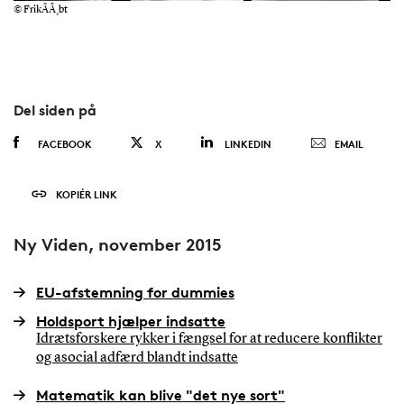
© FrikÃÂ¸bt
Del siden på
FACEBOOK
X
LINKEDIN
EMAIL
KOPIÉR LINK
Ny Viden, november 2015
EU-afstemning for dummies
Holdsport hjælper indsatte
Idrætsforskere rykker i fængsel for at reducere konflikter
og asocial adfærd blandt indsatte
Matematik kan blive "det nye sort"