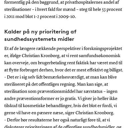
formentlig på den baggrund, at privathospitalernes andel af
sterilisationer – i hvert fald for mænd – steg til hele 53 procent
i 2011 mod blot 1-2 procent i 2009-10.
Kalder på ny prioritering af
sundhedssystemets midler
Et af de længere rækkende perspektiver i forskningsprojektet
er, ifølge Christian Kronborg, at vi rent samfundsøkonomisk
kan overveje, om brugerbetaling rent faktisk har været med til
at flytte forbruget derhen, hvor det er mest effektivt og billigst.
- Det er i sig selv lidt bemærkelsesværdigt, at man kan blive
steriliseret på det offentliges regning. Man kan sige, at
sterilisation som præventionsmiddel har særstatus – ingen
andre præventionsformer er jo gratis. Vi giver jo heller ikke
tilskud til kosmetiske behandlinger, hvis det blot er fordi, vi
gerne vil have en pænere næse, siger Christian Kronborg.
- Derfor bør resultaterne her også naturligt føre til, at vi
diskuterer prioriteringen af de offentlige sundhedsmidler, og