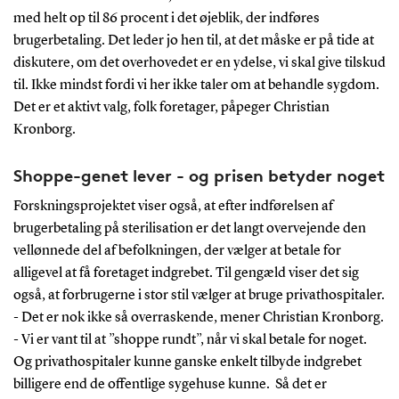
med helt op til 86 procent i det øjeblik, der indføres
brugerbetaling. Det leder jo hen til, at det måske er på tide at
diskutere, om det overhovedet er en ydelse, vi skal give tilskud
til. Ikke mindst fordi vi her ikke taler om at behandle sygdom.
Det er et aktivt valg, folk foretager, påpeger Christian
Kronborg.
Shoppe-genet lever - og prisen betyder noget
Forskningsprojektet viser også, at efter indførelsen af
brugerbetaling på sterilisation er det langt overvejende den
vellønnede del af befolkningen, der vælger at betale for
alligevel at få foretaget indgrebet. Til gengæld viser det sig
også, at forbrugerne i stor stil vælger at bruge privathospitaler.
- Det er nok ikke så overraskende, mener Christian Kronborg.
- Vi er vant til at ”shoppe rundt”, når vi skal betale for noget.
Og privathospitaler kunne ganske enkelt tilbyde indgrebet
billigere end de offentlige sygehuse kunne. Så det er