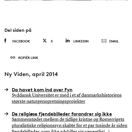
Del siden på
FACEBOOK
X
LINKEDIN
EMAIL
KOPIÉR LINK
Ny Viden, april 2014
Da havet kom ind over Fyn
Syddansk Universitet er med i et af danmarkshistoriens
største naturgenopretningsprojekter
De religiøse fjendebilleder forandrer sig ikke
Sammenstødet mellem de tidlige kristne og Romerrigets
pluralistiske religionssyn skabte for et par tusinde år siden
fjendebilleder, som ikke adskiller sig væsentlig(...)