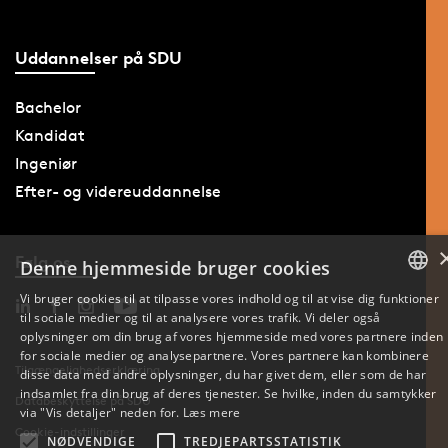
Uddannelser på SDU
Bachelor
Kandidat
Ingeniør
Efter- og videreuddannelse
Følg os
Denne hjemmeside bruger cookies
Vi bruger cookies til at tilpasse vores indhold og til at vise dig funktioner
til sociale medier og til at analysere vores trafik. Vi deler også
DANISH
oplysninger om din brug af vores hjemmeside med vores partnere inden
for sociale medier og analysepartnere. Vores partnere kan kombinere
ENGLISH
Tilgængelighedserklæring
disse data med andre oplysninger, du har givet dem, eller som de har
indsamlet fra din brug af deres tjenester. Se hvilke, inden du samtykker
Databeskyttelse på SDU
DANISH
via "Vis detaljer" neden for.
Læs mere
Cookie-indstillinger
NØDVENDIGE
TREDJEPARTSSTATISTIK