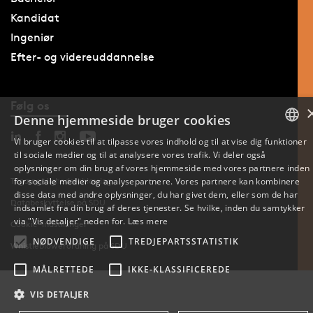
Kandidat
Ingeniør
Efter- og videreuddannelse
Følg os
Denne hjemmeside bruger cookies
Vi bruger cookies til at tilpasse vores indhold og til at vise dig funktioner
til sociale medier og til at analysere vores trafik. Vi deler også
DANISH
oplysninger om din brug af vores hjemmeside med vores partnere inden
for sociale medier og analysepartnere. Vores partnere kan kombinere
Tilgængelighedserklæring
ENGLISH
disse data med andre oplysninger, du har givet dem, eller som de har
Databeskyttelse på SDU
indsamlet fra din brug af deres tjenester. Se hvilke, inden du samtykker
DANISH
via "Vis detaljer" neden for.
Læs mere
Cookie-indstillinger
NØDVENDIGE
TREDJEPARTSSTATISTIK
Whistleblowerordning på SDU
MÅLRETTEDE
IKKE-KLASSIFICEREDE
VIS DETALJER