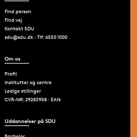
Find person
Find vej
Kontakt SDU
sdu@sdu.dk · Tlf: 6550 1000
Om os
Profil
Institutter og centre
Ledige stillinger
CVR-NR: 29283958 · EAN
Uddannelser på SDU
Bachelor