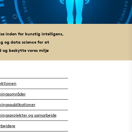
se inden for kunstig intelligens,
ng og data science for at
 og beskytte vores miljø
ektionen
ningsområder
ningspublikationer
ningsprojekter og samarbejde
bejdere