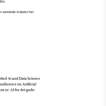
tre.
s samlede indsats her
plied AI and Data Science
onference on Artificial
ne er: AI for det gode: