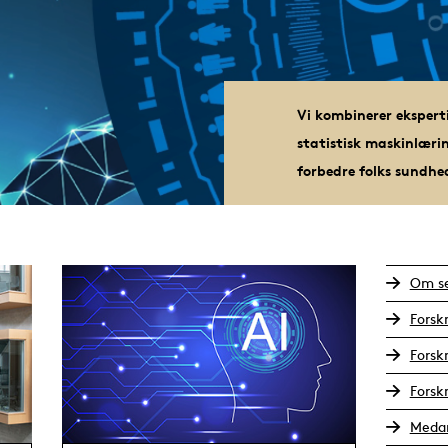
Vi kombinerer eksperti
statistisk maskinlæri
forbedre folks sundhed
Om s
Forsk
Forsk
Forsk
Medar