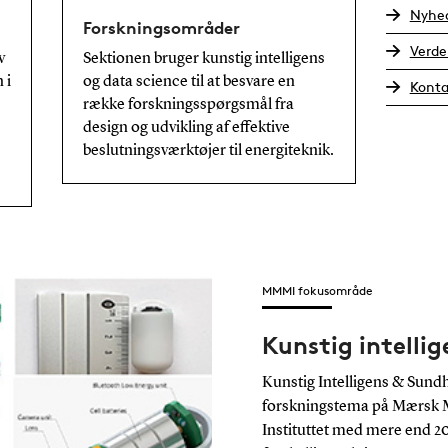
Nyhed
Forskningsområder
Verd
v
Sektionen bruger kunstig intelligens
 i
og data science til at besvare en
Konta
række forskningsspørgsmål fra
design og udvikling af effektive
beslutningsværktøjer til energiteknik.
MMMI fokusområde
Kunstig intelli
Kunstig Intelligens & Sundh
forskningstema på Mærsk 
Instituttet med mere end 20