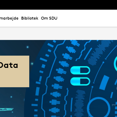
marbejde
Bibliotek
Om SDU
 Data