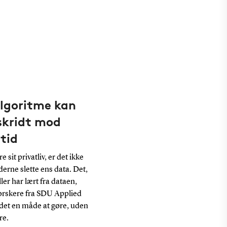
algoritme kan
 skridt mod
-tid
 sit privatliv, er det ikke
rne slette ens data. Det,
r har lært fra dataen,
forskere fra SDU Applied
det en måde at gøre, uden
re.