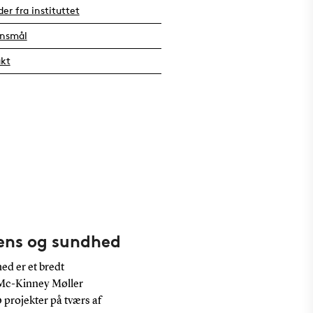
er fra instituttet
ensmål
kt
gens og sundhed
ed er et bredt
Mc-Kinney Møller
 projekter på tværs af