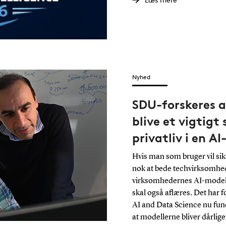
Nyhed
SDU-forskeres 
blive et vigtigt
privatliv i en AI
Hvis man som bruger vil sikre
nok at bede techvirksomhede
virksomhedernes AI-modelle
skal også aflæres. Det har 
AI and Data Science nu fun
at modellerne bliver dårlige