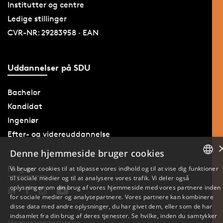
Institutter og centre
Ledige stillinger
CVR-NR: 29283958 · EAN
Uddannelser på SDU
Bachelor
Kandidat
Ingeniør
Efter- og videreuddannelse
Denne hjemmeside bruger cookies
Følg os
Vi bruger cookies til at tilpasse vores indhold og til at vise dig funktioner
til sociale medier og til at analysere vores trafik. Vi deler også
DANISH
oplysninger om din brug af vores hjemmeside med vores partnere inden
for sociale medier og analysepartnere. Vores partnere kan kombinere
ENGLISH
disse data med andre oplysninger, du har givet dem, eller som de har
indsamlet fra din brug af deres tjenester. Se hvilke, inden du samtykker
Tilgængelighedserklæring
DANISH