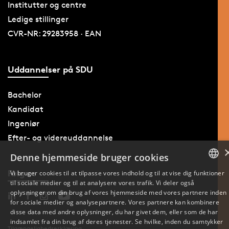
Institutter og centre
Ledige stillinger
CVR-NR: 29283958 · EAN
Uddannelser på SDU
Bachelor
Kandidat
Ingeniør
Efter- og videreuddannelse
Denne hjemmeside bruger cookies
Følg os
Vi bruger cookies til at tilpasse vores indhold og til at vise dig funktioner
til sociale medier og til at analysere vores trafik. Vi deler også
DANISH
oplysninger om din brug af vores hjemmeside med vores partnere inden
for sociale medier og analysepartnere. Vores partnere kan kombinere
ENGLISH
disse data med andre oplysninger, du har givet dem, eller som de har
indsamlet fra din brug af deres tjenester. Se hvilke, inden du samtykker
Tilgængelighedserklæring
DANISH