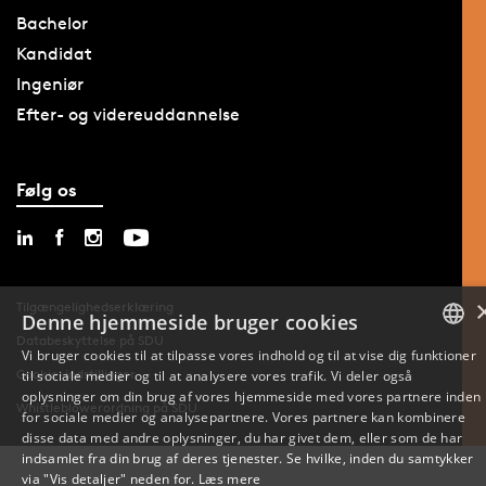
Bachelor
Kandidat
Ingeniør
Efter- og videreuddannelse
Følg os
Tilgængelighedserklæring
Denne hjemmeside bruger cookies
Databeskyttelse på SDU
Vi bruger cookies til at tilpasse vores indhold og til at vise dig funktioner
Cookie-indstillinger
til sociale medier og til at analysere vores trafik. Vi deler også
DANISH
oplysninger om din brug af vores hjemmeside med vores partnere inden
Whistleblowerordning på SDU
for sociale medier og analysepartnere. Vores partnere kan kombinere
ENGLISH
disse data med andre oplysninger, du har givet dem, eller som de har
indsamlet fra din brug af deres tjenester. Se hvilke, inden du samtykker
DANISH
via "Vis detaljer" neden for.
Læs mere