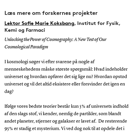
Læs mere om forskernes projekter
Lektor Sofie Marie Koksbang
, Institut for Fysik,
Kemi og Farmaci
Unlocking the Power of Cosmography: A New Test of Our
Cosmological Paradigm
I kosmologi søger vi efter svarene på nogle af
menneskehedens måske største spørgsmål: Hvad indeholder
universet og hvordan opfører det sig lige nu? Hvordan opstod
universet og vil det altid eksistere eller forsvinder det igen en
dag?
Ifølge vores bedste teorier består kun 5 % af universets indhold
af den slags stof, vi kender, nemlig de partikler, som blandt
andet planeter, stjerner og galakser er lavet af. De resterende
95 % er stadig et mysterium. Vi ved dog nok til at opdele det i