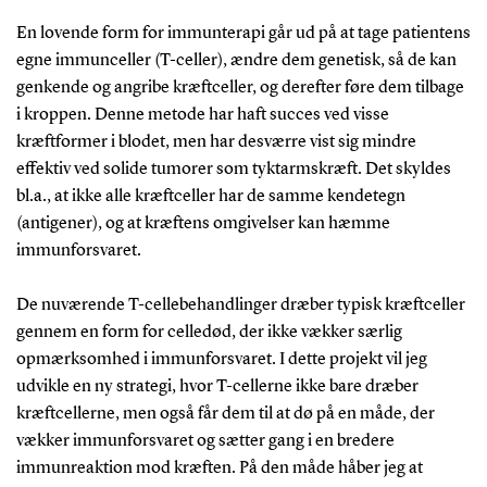
En lovende form for immunterapi går ud på at tage patientens
egne immunceller (T-celler), ændre dem genetisk, så de kan
genkende og angribe kræftceller, og derefter føre dem tilbage
i kroppen. Denne metode har haft succes ved visse
kræftformer i blodet, men har desværre vist sig mindre
effektiv ved solide tumorer som tyktarmskræft. Det skyldes
bl.a., at ikke alle kræftceller har de samme kendetegn
(antigener), og at kræftens omgivelser kan hæmme
immunforsvaret.
De nuværende T-cellebehandlinger dræber typisk kræftceller
gennem en form for celledød, der ikke vækker særlig
opmærksomhed i immunforsvaret. I dette projekt vil jeg
udvikle en ny strategi, hvor T-cellerne ikke bare dræber
kræftcellerne, men også får dem til at dø på en måde, der
vækker immunforsvaret og sætter gang i en bredere
immunreaktion mod kræften. På den måde håber jeg at