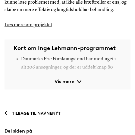
kunne løse problemet med, at ikke alle kræftceller er ens, og
skabe en mere effektiv og langtidsholdbar behandling.
Læs mere om projektet
Kort om Inge Lehmann-programmet
Danmarks Frie Forskningsfond har modtaget i
alt 206 ansøgninger, og der er uddelt knap 80
mio. kroner. Alle forskningsprojekterne skal
Vis mere
ledes af kvinder.
Midlerne er fordelt på 23 projekter og
succesraten er 11,2 % målt på antal ansøgninger.
TILBAGE TIL NAVNENYT
Inge Lehmann-programmet er åbent for alle
Del siden på
fagområder og for både mænd og kvinder, men