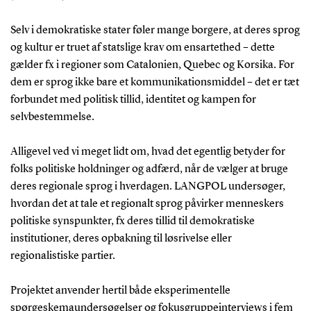
Selv i demokratiske stater føler mange borgere, at deres sprog
og kultur er truet af statslige krav om ensartethed – dette
gælder fx i regioner som Catalonien, Quebec og Korsika. For
dem er sprog ikke bare et kommunikationsmiddel – det er tæt
forbundet med politisk tillid, identitet og kampen for
selvbestemmelse.
Alligevel ved vi meget lidt om, hvad det egentlig betyder for
folks politiske holdninger og adfærd, når de vælger at bruge
deres regionale sprog i hverdagen. LANGPOL undersøger,
hvordan det at tale et regionalt sprog påvirker menneskers
politiske synspunkter, fx deres tillid til demokratiske
institutioner, deres opbakning til løsrivelse eller
regionalistiske partier.
Projektet anvender hertil både eksperimentelle
spørgeskemaundersøgelser og fokusgruppeinterviews i fem