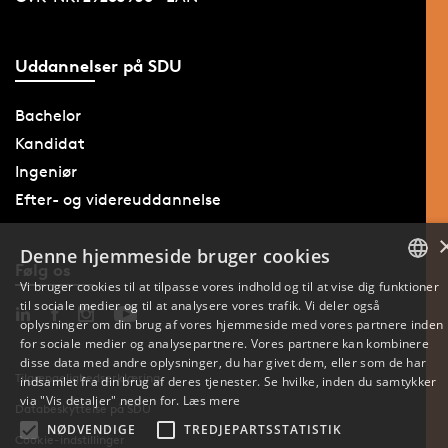
Uddannelser på SDU
Bachelor
Kandidat
Ingeniør
Efter- og videreuddannelse
Denne hjemmeside bruger cookies
Følg os
Vi bruger cookies til at tilpasse vores indhold og til at vise dig funktioner
til sociale medier og til at analysere vores trafik. Vi deler også
DANISH
oplysninger om din brug af vores hjemmeside med vores partnere inden
for sociale medier og analysepartnere. Vores partnere kan kombinere
ENGLISH
disse data med andre oplysninger, du har givet dem, eller som de har
Tilgængelighedserklæring
indsamlet fra din brug af deres tjenester. Se hvilke, inden du samtykker
DANISH
via "Vis detaljer" neden for.
Læs mere
Databeskyttelse på SDU
NØDVENDIGE
TREDJEPARTSSTATISTIK
Cookie-indstillinger