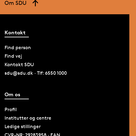
Om SDU
Kontakt
Find person
Find vej
Kontakt SDU
sdu@sdu.dk · Tlf: 6550 1000
Om os
Profil
Institutter og centre
Ledige stillinger
CVR-NR: 29283958 · EAN