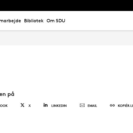
marbejde
Bibliotek
Om SDU
den på
BOOK
X
LINKEDIN
EMAIL
KOPIÉR L