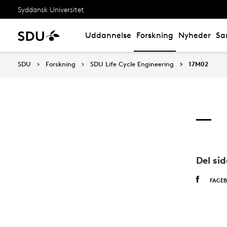
Syddansk Universitet
Uddannelse
Forskning
Nyheder
Sa
SDU
Forskning
SDU Life Cycle Engineering
17M02
Del si
FACE