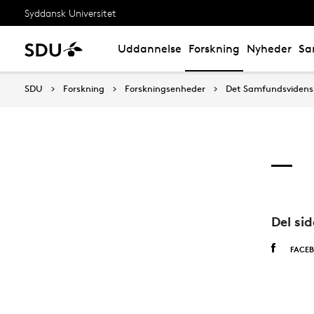
Syddansk Universitet
Uddannelse
Forskning
Nyheder
Sa
SDU
Forskning
Forskningsenheder
Det Samfundsvidensk
Del si
FACE