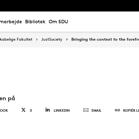
marbejde
Bibliotek
Om SDU
abelige Fakultet
JustSociety
Bringing the context to the forefr
den på
BOOK
X
LINKEDIN
EMAIL
KOPIÉR L