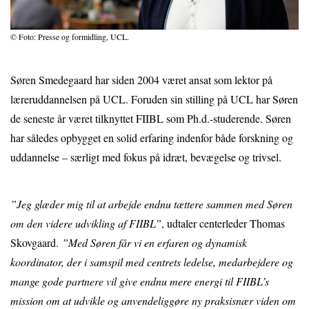
© Foto: Presse og formidling, UCL.
Søren Smedegaard har siden 2004 været ansat som lektor på
læreruddannelsen på UCL. Foruden sin stilling på UCL har Søren
de seneste år været tilknyttet FIIBL som Ph.d.-studerende. Søren
har således opbygget en solid erfaring indenfor både forskning og
uddannelse – særligt med fokus på idræt, bevægelse og trivsel.
”Jeg glæder mig til at arbejde endnu tættere sammen med Søren
om den videre udvikling af FIIBL”
, udtaler centerleder Thomas
Skovgaard.
”Med Søren får vi en erfaren og dynamisk
koordinator, der i samspil med centrets ledelse, medarbejdere og
mange gode partnere vil give endnu mere energi til FIIBL’s
mission om at udvikle og anvendeliggøre ny praksisnær viden om