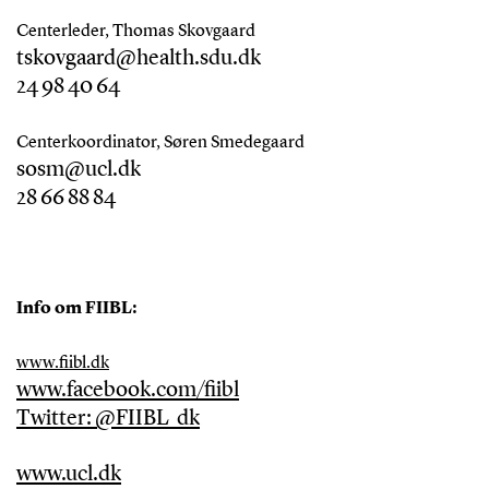
Centerleder, Thomas Skovgaard
tskovgaard@health.sdu.dk
24 98 40 64
Centerkoordinator, Søren Smedegaard
sosm@ucl.dk
28 66 88 84
Info om FIIBL:
www.fiibl.dk
www.facebook.com/fiibl
Twitter: @FIIBL_dk
www.ucl.dk