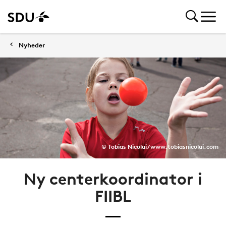
Nyheder
© Tobias Nicolai / www.tobiasnicolai.com
Ny centerkoordinator i
FIIBL