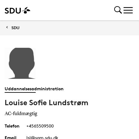
SDU
Uddannelsesadministration
Louise Sofie Lundstrøm
AC-fuldmægtig
Telefon
+4565509500
Email
lsl@sam.sdu.dk