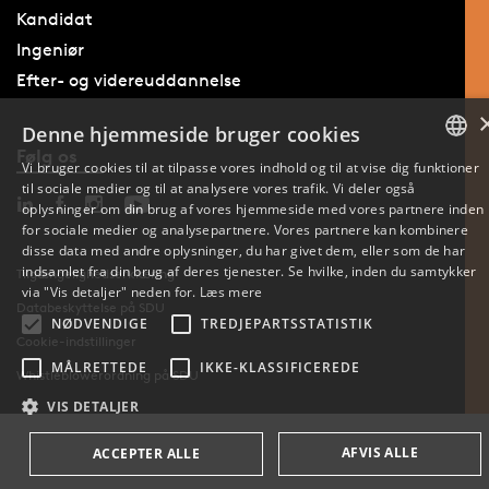
Kandidat
Ingeniør
Efter- og videreuddannelse
Denne hjemmeside bruger cookies
Følg os
Vi bruger cookies til at tilpasse vores indhold og til at vise dig funktioner
til sociale medier og til at analysere vores trafik. Vi deler også
DANISH
oplysninger om din brug af vores hjemmeside med vores partnere inden
for sociale medier og analysepartnere. Vores partnere kan kombinere
ENGLISH
disse data med andre oplysninger, du har givet dem, eller som de har
indsamlet fra din brug af deres tjenester. Se hvilke, inden du samtykker
Tilgængelighedserklæring
DANISH
via "Vis detaljer" neden for.
Læs mere
Databeskyttelse på SDU
NØDVENDIGE
TREDJEPARTSSTATISTIK
Cookie-indstillinger
MÅLRETTEDE
IKKE-KLASSIFICEREDE
Whistleblowerordning på SDU
VIS DETALJER
AFVIS ALLE
ACCEPTER ALLE