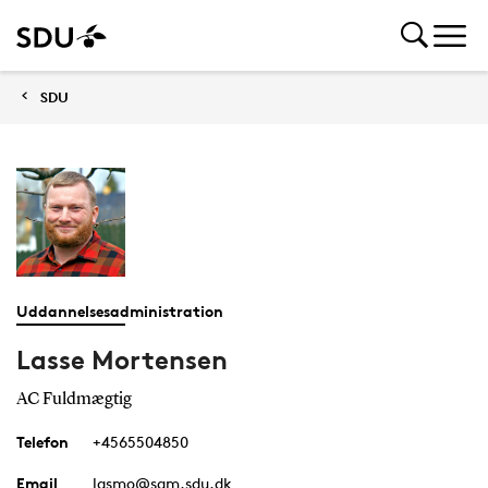
SDU
Uddannelsesadministration
Lasse Mortensen
AC Fuldmægtig
Telefon
+4565504850
Email
lasmo@sam.sdu.dk