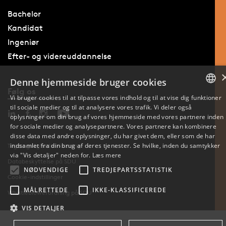
Bachelor
Kandidat
Ingeniør
Efter- og videreuddannelse
Denne hjemmeside bruger cookies
Følg os
Vi bruger cookies til at tilpasse vores indhold og til at vise dig funktioner
til sociale medier og til at analysere vores trafik. Vi deler også
DANISH
oplysninger om din brug af vores hjemmeside med vores partnere inden
for sociale medier og analysepartnere. Vores partnere kan kombinere
ENGLISH
disse data med andre oplysninger, du har givet dem, eller som de har
indsamlet fra din brug af deres tjenester. Se hvilke, inden du samtykker
Tilgængelighedserklæring
DANISH
via "Vis detaljer" neden for.
Læs mere
Databeskyttelse på SDU
NØDVENDIGE
TREDJEPARTSSTATISTIK
Cookie-indstillinger
MÅLRETTEDE
IKKE-KLASSIFICEREDE
Whistleblowerordning på SDU
VIS DETALJER