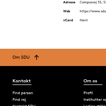
Adresse
Campusvej 55, 
Web
https://www.sdu
vCard
Hent
Om SDU
Kontakt
Om os
Find person
Profil
Find vej
Institutter 