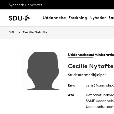
Syddansk Universitet
Uddannelse
Forskning
Nyheder
Sa
SDU
Cecilie Nytofte
Uddannelsesadministrati
Cecilie Nytofte
Studentermedhjælper
Email
ceny@sam.sdu.
Afd.
Det Samfundsvid
SAMF Uddannels
Uddannelsesadmi