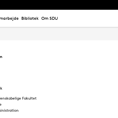
marbejde
Bibliotek
Om SDU
on
dk
enskabelige Fakultet
e
nistration