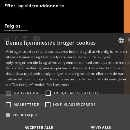
Efter- og videreuddannelse
Følg os
Denne hjemmeside bruger cookies
Vi bruger cookies til at tilpasse vores indhold og til at vise dig funktioner
til sociale medier og til at analysere vores trafik. Vi deler også
DANISH
Tilgængelighedserklæring
oplysninger om din brug af vores hjemmeside med vores partnere inden
Databeskyttelse på SDU
for sociale medier og analysepartnere. Vores partnere kan kombinere
ENGLISH
disse data med andre oplysninger, du har givet dem, eller som de har
Cookie-indstillinger
indsamlet fra din brug af deres tjenester. Se hvilke, inden du samtykker
DANISH
Whistleblowerordning på SDU
via "Vis detaljer" neden for.
Læs mere
NØDVENDIGE
TREDJEPARTSSTATISTIK
MÅLRETTEDE
IKKE-KLASSIFICEREDE
VIS DETALJER
AFVIS ALLE
ACCEPTER ALLE