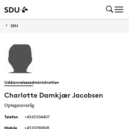
SDU
Uddannelsesadministration
Charlotte Damkjær Jacobsen
Optagansvarlig
Telefon
+4565504407
Mobile
+4520290808