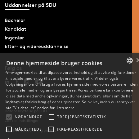
Uddannelser på SDU
Bachelor
Kandidat
Ingeniør
Efter- og videreuddannelse
Denne hjemmeside bruger cookies
Følg os
Vi bruger cookies til at tilpasse vores indhold og til at vise dig funktioner
til sociale medier og til at analysere vores trafik. Vi deler også
DANISH
oplysninger om din brug af vores hjemmeside med vores partnere inden
for sociale medier og analysepartnere. Vores partnere kan kombinere
ENGLISH
disse data med andre oplysninger, du har givet dem, eller som de har
Tilgængelighedserklæring
indsamlet fra din brug af deres tjenester. Se hvilke, inden du samtykker
DANISH
via "Vis detaljer" neden for.
Læs mere
Databeskyttelse på SDU
NØDVENDIGE
TREDJEPARTSSTATISTIK
Cookie-indstillinger
MÅLRETTEDE
IKKE-KLASSIFICEREDE
Whistleblowerordning på SDU