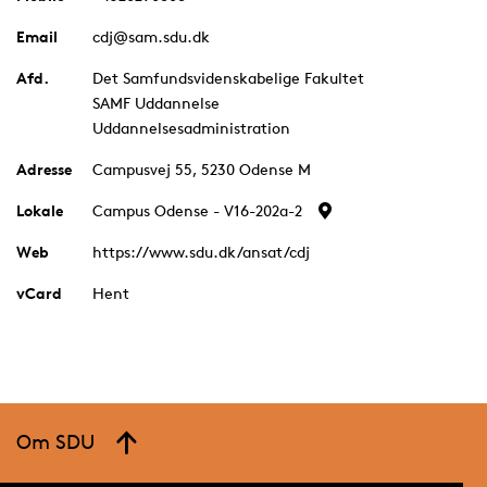
Email
cdj@sam.sdu.dk
Afd.
Det Samfundsvidenskabelige Fakultet
SAMF Uddannelse
Uddannelsesadministration
Adresse
Campusvej 55, 5230 Odense M
Lokale
Campus Odense - V16-202a-2
Web
https://www.sdu.dk/ansat/cdj
vCard
Hent
Om SDU