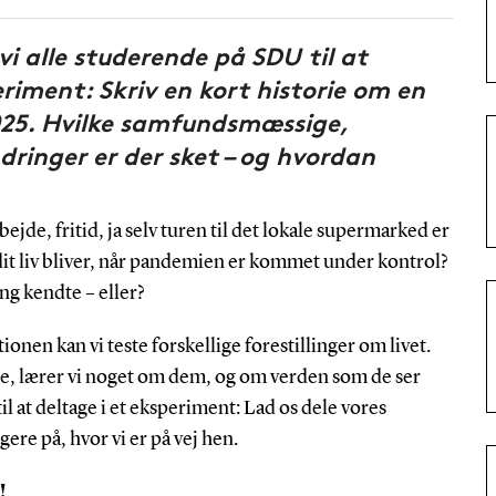
 vi alle studerende på SDU til at
eriment: Skriv en kort historie om en
 2025. Hvilke samfundsmæssige,
ringer er der sket – og hvordan
e, fritid, ja selv turen til det lokale supermarked er
 dit liv bliver, når pandemien er kommet under kontrol?
gang kendte – eller?
nen kan vi teste forskellige forestillinger om livet.
e, lærer vi noget om dem, og om verden som de ser
il at deltage i et eksperiment: Lad os dele vores
ere på, hvor vi er på vej hen.
!