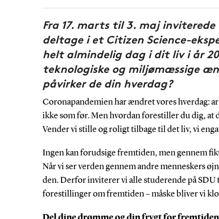
Fra 17. marts til 3. maj inviterede
deltage i et Citizen Science-eksp
helt almindelig dag i dit liv i år
teknologiske og miljømæssige ænd
påvirker de din hverdag?
Coronapandemien har ændret vores hverdag: arbejd
ikke som før. Men hvordan forestiller du dig, at
Vender vi stille og roligt tilbage til det liv, vi en
Ingen kan forudsige fremtiden, men gennem fiktio
Når vi ser verden gennem andre menneskers øjn
den. Derfor inviterer vi alle studerende på SDU t
forestillinger om fremtiden – måske bliver vi klog
Del dine drømme og din frygt for fremtiden