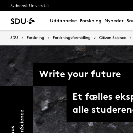
Syddansk Universitet
Uddannelse
Forskning
Nyheder
Sa
SDU
Forskning
Forskningsformidling
Citizen Science
Write your future
Et fælles eks
alle studere
e