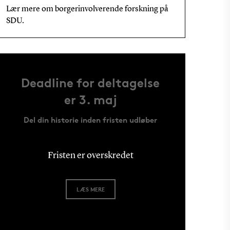
Lær mere om borgerinvolverende forskning på
SDU.
Deadline for deltagelse
er 3. maj
Del din historie inden fristen udløber
Fristen er overskredet
LÆS MERE