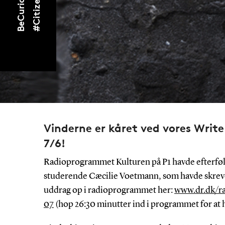
B
e
C
u
r
i
o
u
s
#
C
i
t
i
z
e
n
S
c
i
e
n
c
Vinderne er kåret ved vores Writ
7/6!
Radioprogrammet Kulturen på P1 havde efterføl
studerende
Cæcilie Voetmann, som havde skreve
uddrag op i radioprogrammet her:
www.dr.dk/ra
07
(hop 26:30 minutter ind i programmet for at 