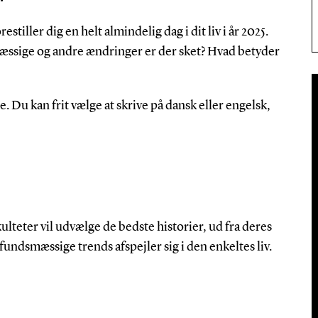
stiller dig en helt almindelig dag i dit liv i år 2025.
ssige og andre ændringer er der sket? Hvad betyder
. Du kan frit vælge at skrive på dansk eller engelsk,
ulteter vil udvælge de bedste historier, ud fra deres
mfundsmæssige trends afspejler sig i den enkeltes liv.