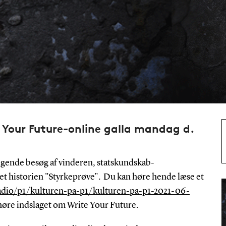
e Your Future-online galla mandag d.
gende besøg af vinderen, statskundskab-
t historien "Styrkeprøve". Du kan høre hende læse et
dio/p1/kulturen-pa-p1/kulturen-pa-p1-2021-06-
høre indslaget om Write Your Future.