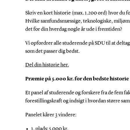
Skriv en kort historie (max. 1.200 ord) hvor du fore
Hvilke samfundsmæssige, teknologiske, miljømæ
det for din hverdag nogle år ude i fremtiden?
Vi opfordrer alle studerende på SDU til at deltage
som det passer dig bedst.
Del din historie her.
Præmie på 5.000 kr. for den bedste historie
Et panel af studerende og forskere fra de fem fak
forestillingskraft og indsigt i hvordan større sa
Panelet kårer 3 vindere:
1. plads: 5.000 kr.