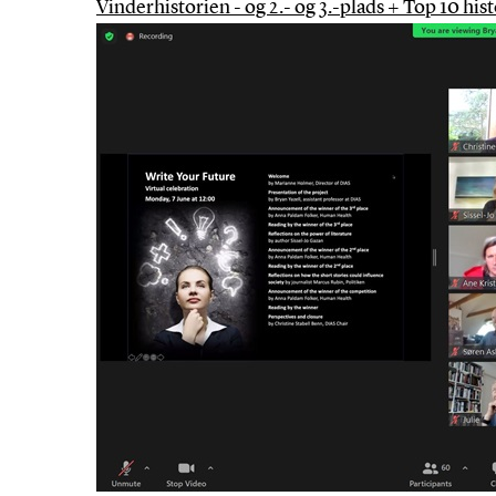
Vinderhistorien - og 2.- og 3.-plads + Top 10 his