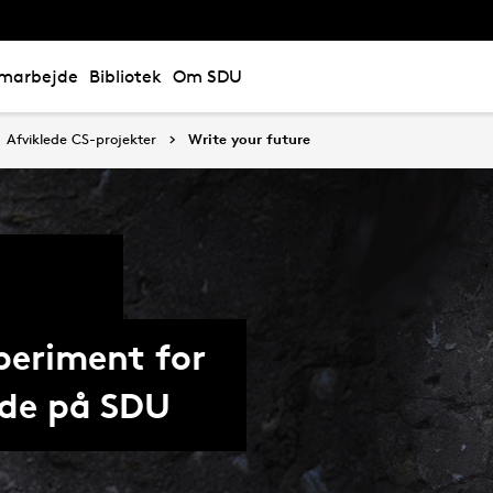
marbejde
Bibliotek
Om SDU
Afviklede CS-projekter
Write your future
periment for
nde på SDU