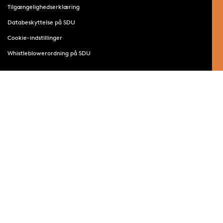
Tilgængelighedserklæring
Databeskyttelse på SDU
Cookie-indstillinger
Whistleblowerordning på SDU