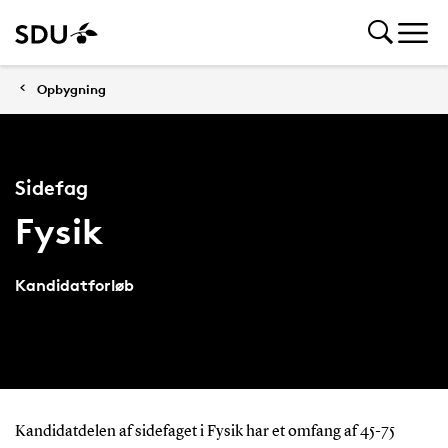
Opbygning
Sidefag
Fysik
Kandidatforløb
Kandidatdelen af sidefaget i Fysik har et omfang af 45-75