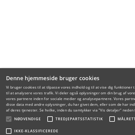
Denne hjemmeside bruger cookies
Vi bruger cookies til at tilpasse vores indhold og til at vise dig funktioner 
til at analysere vores trafik. Vi deler også oplysninger om din brug af 
vores partnere inden for sociale medier og analysepartnere. Vores part
disse data med andre oplysninger, du har givet dem, eller som de har ind
af deres tjenester. Se hvilke, inden du samtykker via "Vis detaljer" neden 
NØDVENDIGE
TREDJEPARTSSTATISTIK
MÅLRET
IKKE-KLASSIFICEREDE