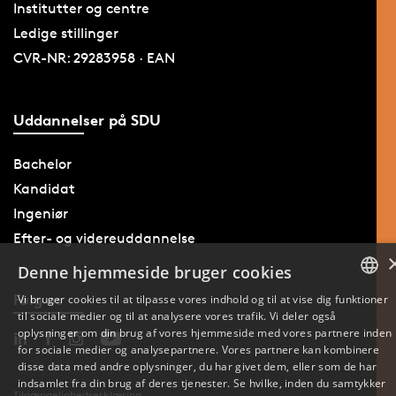
Institutter og centre
Ledige stillinger
CVR-NR: 29283958 · EAN
Uddannelser på SDU
Bachelor
Kandidat
Ingeniør
Efter- og videreuddannelse
Denne hjemmeside bruger cookies
Følg os
Vi bruger cookies til at tilpasse vores indhold og til at vise dig funktioner
til sociale medier og til at analysere vores trafik. Vi deler også
DANISH
oplysninger om din brug af vores hjemmeside med vores partnere inden
for sociale medier og analysepartnere. Vores partnere kan kombinere
ENGLISH
disse data med andre oplysninger, du har givet dem, eller som de har
indsamlet fra din brug af deres tjenester. Se hvilke, inden du samtykker
Tilgængelighedserklæring
DANISH