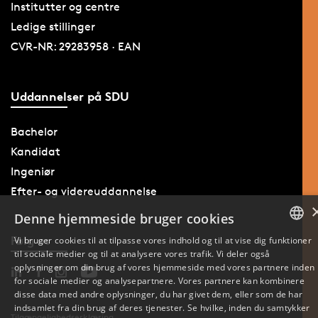
Institutter og centre
Ledige stillinger
CVR-NR: 29283958 · EAN
Uddannelser på SDU
Bachelor
Kandidat
Ingeniør
Efter- og videreuddannelse
Denne hjemmeside bruger cookies
Følg os
Vi bruger cookies til at tilpasse vores indhold og til at vise dig funktioner
til sociale medier og til at analysere vores trafik. Vi deler også
DANISH
oplysninger om din brug af vores hjemmeside med vores partnere inden
for sociale medier og analysepartnere. Vores partnere kan kombinere
ENGLISH
disse data med andre oplysninger, du har givet dem, eller som de har
indsamlet fra din brug af deres tjenester. Se hvilke, inden du samtykker
Tilgængelighedserklæring
DANISH