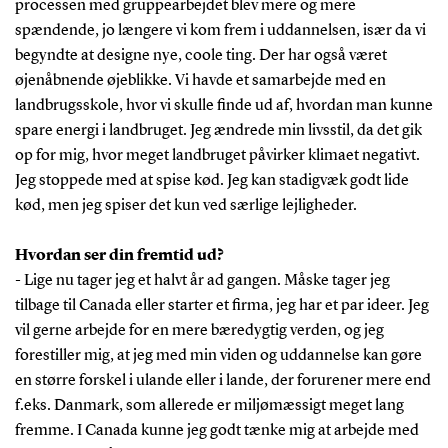
processen med gruppearbejdet blev mere og mere
spændende, jo længere vi kom frem i uddannelsen, især da vi
begyndte at designe nye, coole ting. Der har også været
øjenåbnende øjeblikke. Vi havde et samarbejde med en
landbrugsskole, hvor vi skulle finde ud af, hvordan man kunne
spare energi i landbruget. Jeg ændrede min livsstil, da det gik
op for mig, hvor meget landbruget påvirker klimaet negativt.
Jeg stoppede med at spise kød. Jeg kan stadigvæk godt lide
kød, men jeg spiser det kun ved særlige lejligheder.
Hvordan ser din fremtid ud?
- Lige nu tager jeg et halvt år ad gangen. Måske tager jeg
tilbage til Canada eller starter et firma, jeg har et par ideer. Jeg
vil gerne arbejde for en mere bæredygtig verden, og jeg
forestiller mig, at jeg med min viden og uddannelse kan gøre
en større forskel i ulande eller i lande, der forurener mere end
f.eks. Danmark, som allerede er miljømæssigt meget lang
fremme. I Canada kunne jeg godt tænke mig at arbejde med