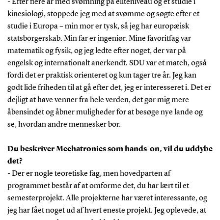
- Efter flere år med svømning på eliteniveau og et studie i
kinesiologi, stoppede jeg med at svømme og søgte efter et
studie i Europa – min mor er tysk, så jeg har europæisk
statsborgerskab. Min far er ingeniør. Mine favoritfag var
matematik og fysik, og jeg ledte efter noget, der var på
engelsk og internationalt anerkendt. SDU var et match, også
fordi det er praktisk orienteret og kun tager tre år. Jeg kan
godt lide friheden til at gå efter det, jeg er interesseret i. Det er
dejligt at have venner fra hele verden, det gør mig mere
åbensindet og åbner muligheder for at besøge nye lande og
se, hvordan andre mennesker bor.
Du beskriver Mechatronics som hands-on, vil du uddybe
det?
- Der er nogle teoretiske fag, men hovedparten af
programmet består af at omforme det, du har lært til et
semesterprojekt. Alle projekterne har været interessante, og
jeg har fået noget ud af hvert eneste projekt. Jeg oplevede, at