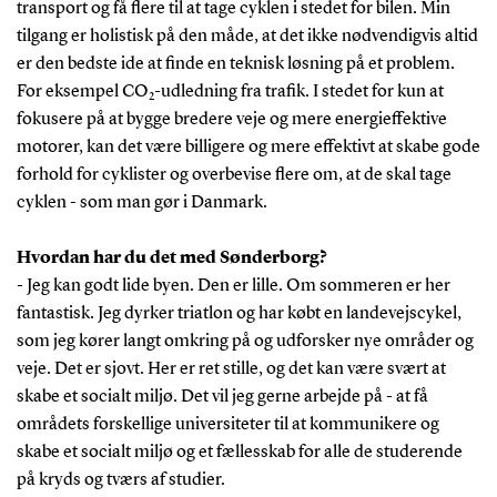
transport og få flere til at tage cyklen i stedet for bilen. Min
tilgang er holistisk på den måde, at det ikke nødvendigvis altid
er den bedste ide at finde en teknisk løsning på et problem.
For eksempel CO
-udledning fra trafik. I stedet for kun at
2
fokusere på at bygge bredere veje og mere energieffektive
motorer, kan det være billigere og mere effektivt at skabe gode
forhold for cyklister og overbevise flere om, at de skal tage
cyklen - som man gør i Danmark.
Hvordan har du det med Sønderborg?
- Jeg kan godt lide byen. Den er lille. Om sommeren er her
fantastisk. Jeg dyrker triatlon og har købt en landevejscykel,
som jeg kører langt omkring på og udforsker nye områder og
veje. Det er sjovt. Her er ret stille, og det kan være svært at
skabe et socialt miljø. Det vil jeg gerne arbejde på - at få
områdets forskellige universiteter til at kommunikere og
skabe et socialt miljø og et fællesskab for alle de studerende
på kryds og tværs af studier.