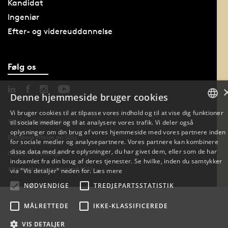
Kandidat
Ingeniør
Efter- og videreuddannelse
Følg os
Denne hjemmeside bruger cookies
Vi bruger cookies til at tilpasse vores indhold og til at vise dig funktioner
Tilgængelighedserklæring
til sociale medier og til at analysere vores trafik. Vi deler også
DANISH
oplysninger om din brug af vores hjemmeside med vores partnere inden
Databeskyttelse på SDU
for sociale medier og analysepartnere. Vores partnere kan kombinere
ENGLISH
disse data med andre oplysninger, du har givet dem, eller som de har
Cookie-indstillinger
indsamlet fra din brug af deres tjenester. Se hvilke, inden du samtykker
DANISH
Whistleblowerordning på SDU
via "Vis detaljer" neden for.
Læs mere
NØDVENDIGE
TREDJEPARTSSTATISTIK
MÅLRETTEDE
IKKE-KLASSIFICEREDE
VIS DETALJER