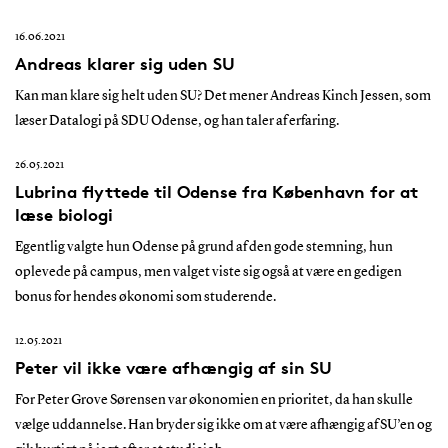
16.06.2021
Andreas klarer sig uden SU
Kan man klare sig helt uden SU? Det mener Andreas Kinch Jessen, som
læser Datalogi på SDU Odense, og han taler af erfaring.
26.05.2021
Lubrina flyttede til Odense fra København for at
læse biologi
Egentlig valgte hun Odense på grund af den gode stemning, hun
oplevede på campus, men valget viste sig også at være en gedigen
bonus for hendes økonomi som studerende.
12.05.2021
Peter vil ikke være afhængig af sin SU
For Peter Grove Sørensen var økonomien en prioritet, da han skulle
vælge uddannelse. Han bryder sig ikke om at være afhængig af SU’en og