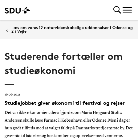
Læs om vores 12 naturvidenskabelige uddannelser i Odense og
2 i Vejle
Studerende fortæller om
studieøkonomi
16.06.2021
Studiejobbet giver økonomi til festival og rejser
Det var ikke økonomien, der afgjorde, om Maria Højgaard Stoltz-
Andersen skulle læse Farmaci i København eller Odense. Men i dag er
hun godt tilfreds med at valget faldt på Danmarks tredjestørste by. Det
giver råd til både besøg hos familien og oplevelser med vennerne.