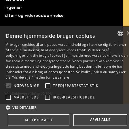
Ingeniør
Efter- og videreuddannelse
Denne hjemmeside bruger cookies
Følg os
Vi bruger cookies til at tilpasse vores indhold og til at vise dig funktioner
til sociale medier og til at analysere vores trafik. Vi deler også
DANISH
oplysninger om din brug af vores hjemmeside med vores partnere inden
for sociale medier og analysepartnere. Vores partnere kan kombinere
ENGLISH
disse data med andre oplysninger, du har givet dem, eller som de har
Tilgængelighedserklæring
indsamlet fra din brug af deres tjenester. Se hvilke, inden du samtykker
Databeskyttelse på SDU
DANISH
via "Vis detaljer" neden for.
Læs mere
Cookie-indstillinger
NØDVENDIGE
TREDJEPARTSSTATISTIK
Whistleblowerordning på SDU
MÅLRETTEDE
IKKE-KLASSIFICEREDE
VIS DETALJER
AFVIS ALLE
ACCEPTER ALLE