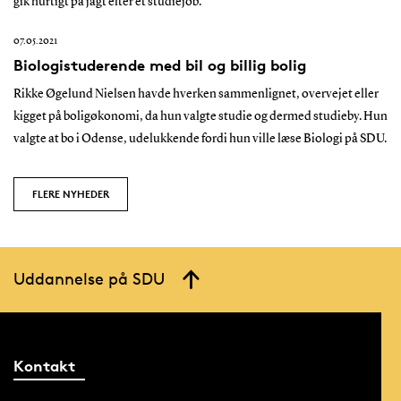
gik hurtigt på jagt efter et studiejob.
07.05.2021
Biologistuderende med bil og billig bolig
Rikke Øgelund Nielsen havde hverken sammenlignet, overvejet eller
kigget på boligøkonomi, da hun valgte studie og dermed studieby. Hun
valgte at bo i Odense, udelukkende fordi hun ville læse Biologi på SDU.
FLERE NYHEDER
Uddannelse på SDU
Kontakt