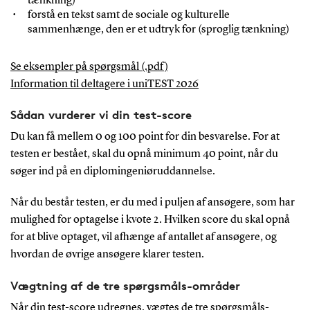
tænkning)
forstå en tekst samt de sociale og kulturelle
sammenhænge, den er et udtryk for (sproglig tænkning)
Se eksempler på spørgsmål (.pdf)
Information til deltagere i uniTEST 2026
Sådan vurderer vi din test-score
Du kan få mellem 0 og 100 point for din besvarelse. For at
testen er bestået, skal du opnå minimum 40 point, når du
søger ind på en diplomingeniøruddannelse.
Når du består testen, er du med i puljen af ansøgere, som har
mulighed for optagelse i kvote 2. Hvilken score du skal opnå
for at blive optaget, vil afhænge af antallet af ansøgere, og
hvordan de øvrige ansøgere klarer testen.
Vægtning af de tre spørgsmåls-områder
Når din test-score udregnes, vægtes de tre spørgsmåls-