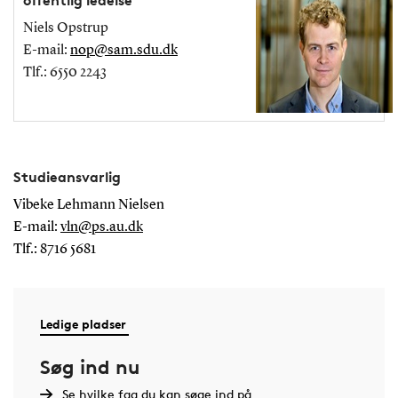
offentlig ledelse
Niels Opstrup
E-mail:
nop@sam.sdu.dk
Tlf.: 6550 2243
Studieansvarlig
Vibeke Lehmann Nielsen
E-mail:
vln@ps.au.dk
Tlf.: 8716 5681
Ledige pladser
Søg ind nu
Se hvilke fag du kan søge ind på