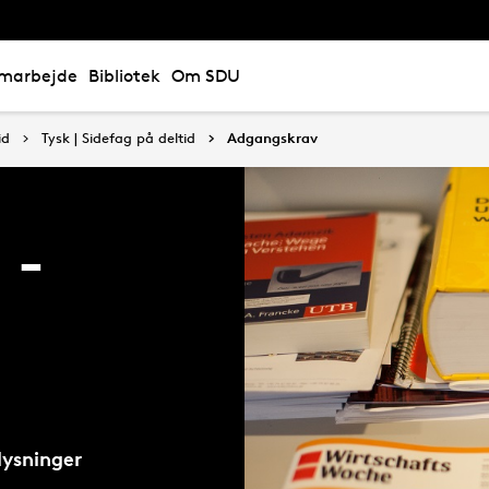
marbejde
Bibliotek
Om SDU
id
Tysk | Sidefag på deltid
Adgangskrav
 -
lysninger