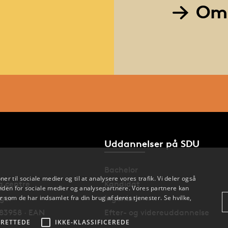
Om 
Uddannelser på SDU
Bachelor
oner til sociale medier og til at analysere vores trafik. Vi deler også
og centre
Kandidat
den for sociale medier og analysepartnere. Vores partnere kan
nger
Ingeniør
 som de har indsamlet fra din brug af deres tjenester. Se hvilke,
83958 · EAN
Efter- og videreuddannelse
RETTEDE
IKKE-KLASSIFICEREDE