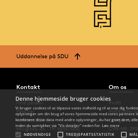
Uddannelse på SDU
Kontakt
Om os
Denne hjemmeside bruger cookies
Find person
Profil
Vi bruger cookies til at tilpasse vores indhold og til at vise dig funkti
Find vej
Institutter 
oplysninger om din brug af vores hjemmeside med vores partnere in
Kontakt SDU
Ledige stilli
kombinere disse data med andre oplysninger, du har givet dem, eller
inden du samtykker via "Vis detaljer" neden for.
Læs mere
sdu@sdu.dk · Tlf: 6550 1000
CVR-NR: 292
NØDVENDIGE
TREDJEPARTSSTATISTIK
MÅL