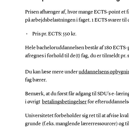
Prisen afhænger af, hvor mange ECTS-point et f
på arbejdsbelastningen i faget. 1 ECTS svarer til 
Pris pr. ECTS: 550 kr.
Hele bacheloruddannelsen består af 180 ECTS-po
afregnes i forhold til de(t) fag, du er tilmeldt pr.
Du kan læse mere under
uddannelsens opbygni
fag bærer.
Bemærk, at du først får adgang til SDU's e-læring
i øvrigt
betalingsbetingelser
for efteruddannelse
Universitetet forbeholder sig ret til at afvise k
grunde (f.eks. manglende lærerressourcer) og til i