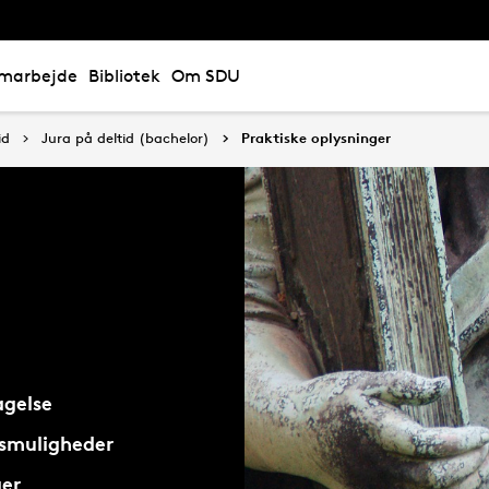
marbejde
Bibliotek
Om SDU
id
Jura på deltid (bachelor)
Praktiske oplysninger
gelse
smuligheder
ger