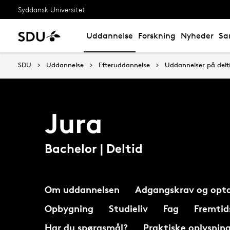
Syddansk Universitet
Uddannelse
Forskning
Nyheder
Sa
SDU
Uddannelse
Efteruddannelse
Uddannelser på delt
Jura
Bachelor | Deltid
Om uddannelsen
Adgangskrav og opta
Opbygning
Studieliv
Fag
Fremtid
Har du spørgsmål?
Praktiske oplysnin