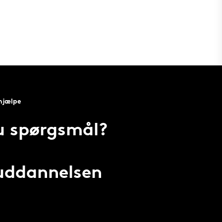
 hjælpe
u spørgsmål?
 uddannelsen