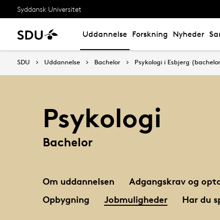
Syddansk Universitet
Uddannelse
Forskning
Nyheder
Sa
SDU
Uddannelse
Bachelor
Psykologi i Esbjerg (bachelo
Psykologi
Bachelor
Om uddannelsen
Adgangskrav og opta
Opbygning
Jobmuligheder
Har du s