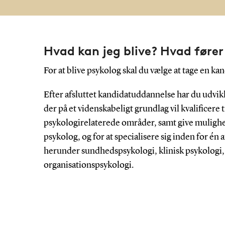
Hvad kan jeg blive? Hvad fører
For at blive psykolog skal du vælge at tage en ka
Efter afsluttet kandidatuddannelse har du udvi
der på et videnskabeligt grundlag vil kvalificere t
psykologirelaterede områder, samt give mulighe
psykolog, og for at specialisere sig inden for én
herunder sundhedspsykologi, klinisk psykologi,
organisationspsykologi.