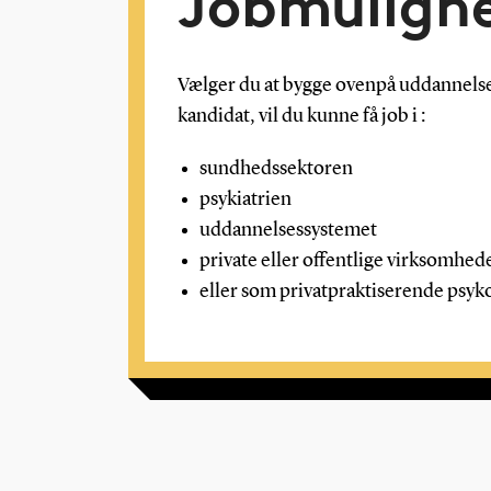
Jobmuligh
Vælger du at bygge ovenpå uddannels
kandidat, vil du kunne få job i :
sundhedssektoren
psykiatrien
uddannelsessystemet
private eller offentlige virksomhed
eller som privatpraktiserende psyk