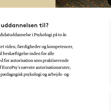
 uddannelsen til?
ndidatuddannelse i Psykologi på to år.
klet viden, færdigheder og kompetencer,
il beskæftigelse inden for alle
d for autorisation som praktiserende
 af EuroPsy’s nævnte autorisationsruter,
 pædagogisk psykologi og arbejds- og