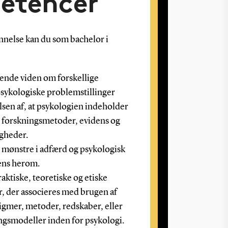
etencer
annelse kan du som bachelor i
vende viden om forskellige
psykologiske problemstillinger
en af, at psykologien indeholder
, forskningsmetoder, evidens og
gheder.
e mønstre i adfærd og psykologisk
ens herom.
raktiske, teoretiske og etiske
r, der associeres med brugen af
igmer, metoder, redskaber, eller
ingsmodeller inden for psykologi.