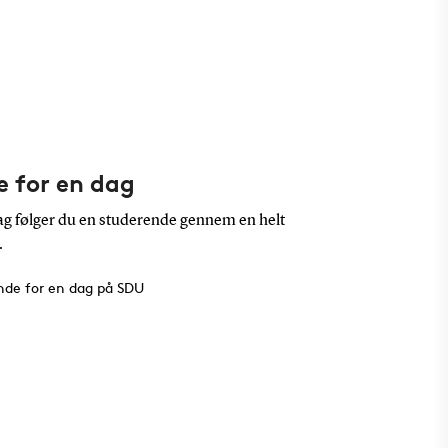
e for en dag
g følger du en studerende gennem en helt
.
de for en dag på SDU