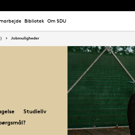
marbejde
Bibliotek
Om SDU
r)
Jobmuligheder
gelse
Studieliv
pørgsmål?