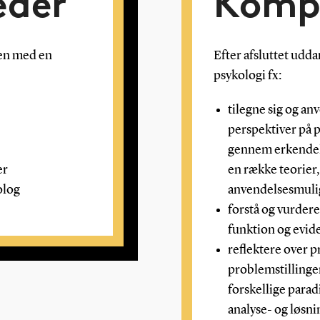
eder
Komp
en med en
Efter afsluttet udd
psykologi fx:
tilegne sig og an
perspektiver på 
gennem erkendels
er
en række teorier
olog
anvendelsesmuli
forstå og vurder
funktion og evid
reflektere over p
problemstillinge
forskellige parad
analyse- og løsn